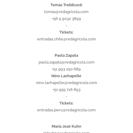
Tomás Trebilcock
tomas@redagricola.com
+56 9 9032 3899
-
Tickets:
entradas.chile@redagricola.com
PERÚ
Paola Zapata
paola.zapata@redagricola.com
+51 993 050 689
Nino Lachapelle
nino.lachapelle@redagricola.com
+51 959 716 893
-
Tickets:
entradas.peru@redagricola.com
COLOMBIA
María José Kuhn