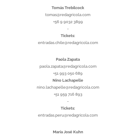
Tomás Trebilcock
tomas@redagricola.com
+56 9 9032 3899
-
Tickets:
entradas.chile@redagricola.com
PERÚ
Paola Zapata
paola.zapata@redagricola.com
+51 993 050 689
Nino Lachapelle
nino.lachapelle@redagricola.com
+51 959 716 893
-
Tickets:
entradas.peru@redagricola.com
COLOMBIA
María José Kuhn