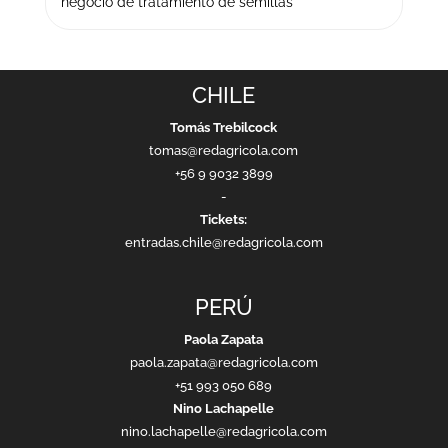
negocio de tratamiento de semillas
CHILE
Tomás Trebilcock
tomas@redagricola.com
+56 9 9032 3899
-
Tickets:
entradas.chile@redagricola.com
PERÚ
Paola Zapata
paola.zapata@redagricola.com
+51 993 050 689
Nino Lachapelle
nino.lachapelle@redagricola.com