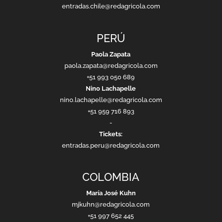
entradas.chile@redagricola.com
PERÚ
Paola Zapata
paola.zapata@redagricola.com
+51 993 050 689
Nino Lachapelle
nino.lachapelle@redagricola.com
+51 959 716 893
-
Tickets:
entradas.peru@redagricola.com
COLOMBIA
María José Kuhn
mjkuhn@redagricola.com
+51 997 652 445