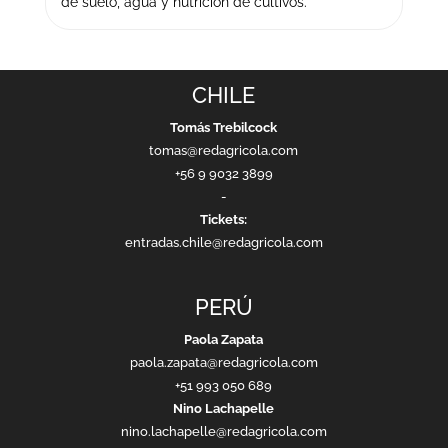
de suelo, agua y nutrición de cultivos.
CHILE
Tomás Trebilcock
tomas@redagricola.com
+56 9 9032 3899
-
Tickets:
entradas.chile@redagricola.com
PERÚ
Paola Zapata
paola.zapata@redagricola.com
+51 993 050 689
Nino Lachapelle
nino.lachapelle@redagricola.com