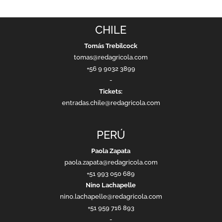
CHILE
Tomás Trebilcock
tomas@redagricola.com
+56 9 9032 3899
-
Tickets:
entradas.chile@redagricola.com
PERÚ
Paola Zapata
paola.zapata@redagricola.com
+51 993 050 689
Nino Lachapelle
nino.lachapelle@redagricola.com
+51 959 716 893
-