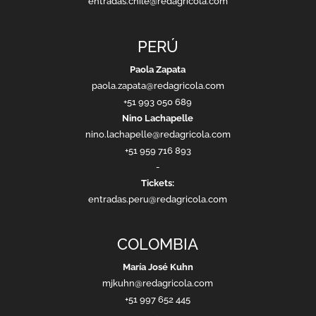
entradas.chile@redagricola.com
PERÚ
Paola Zapata
paola.zapata@redagricola.com
+51 993 050 689
Nino Lachapelle
nino.lachapelle@redagricola.com
+51 959 716 893
-
Tickets:
entradas.peru@redagricola.com
COLOMBIA
María José Kuhn
mjkuhn@redagricola.com
+51 997 652 445
-