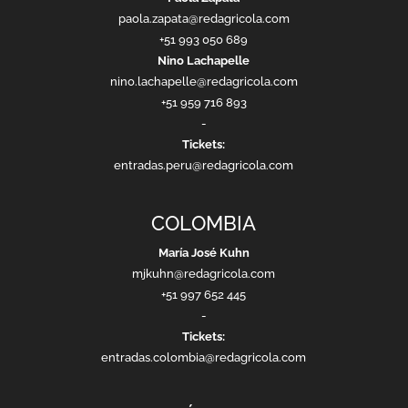
paola.zapata@redagricola.com
+51 993 050 689
Nino Lachapelle
nino.lachapelle@redagricola.com
+51 959 716 893
-
Tickets:
entradas.peru@redagricola.com
COLOMBIA
María José Kuhn
mjkuhn@redagricola.com
+51 997 652 445
-
Tickets:
entradas.colombia@redagricola.com