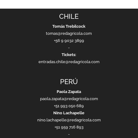
CHILE
Tomás Trebilcock
tomas@redagricola.com
+56 9 9032 3899
-
Tickets:
entradas.chile@redagricola.com
PERÚ
Paola Zapata
paola.zapata@redagricola.com
+51 993 050 689
Nino Lachapelle
nino.lachapelle@redagricola.com
+51 959 716 893
-