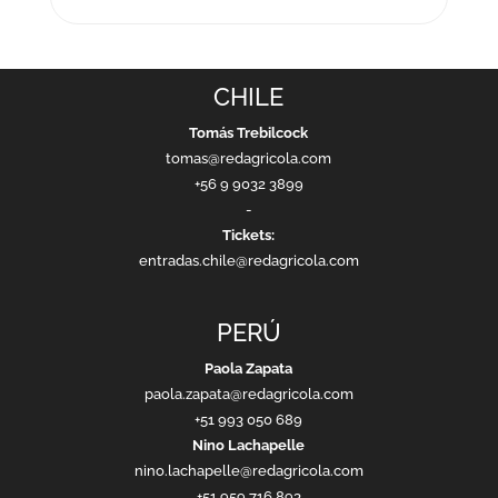
CHILE
Tomás Trebilcock
tomas@redagricola.com
+56 9 9032 3899
-
Tickets:
entradas.chile@redagricola.com
PERÚ
Paola Zapata
paola.zapata@redagricola.com
+51 993 050 689
Nino Lachapelle
nino.lachapelle@redagricola.com
+51 959 716 893