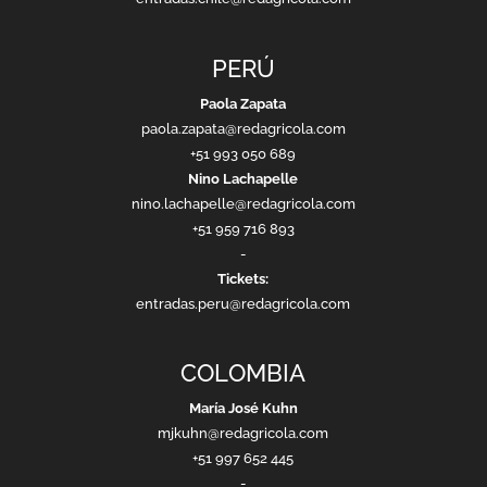
PERÚ
Paola Zapata
paola.zapata@redagricola.com
+51 993 050 689
Nino Lachapelle
nino.lachapelle@redagricola.com
+51 959 716 893
-
Tickets:
entradas.peru@redagricola.com
COLOMBIA
María José Kuhn
mjkuhn@redagricola.com
+51 997 652 445
-