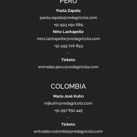
PERÚ
Paola Zapata
paola.zapata@redagricola.com
+51 993 050 689
Nino Lachapelle
nino.lachapelle@redagricola.com
+51 959 716 893
-
Tickets:
entradas.peru@redagricola.com
COLOMBIA
María José Kuhn
mjkuhn@redagricola.com
+51 997 652 445
-
Tickets:
entradas.colombia@redagricola.com