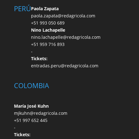
PERÚ
Paola Zapata
paola.zapata@redagricola.com
+51 993 050 689
Nino Lachapelle
nino.lachapelle@redagricola.com
+51 959 716 893
-
Tickets:
entradas.peru@redagricola.com
COLOMBIA
María José Kuhn
mjkuhn@redagricola.com
+51 997 652 445
-
Tickets: