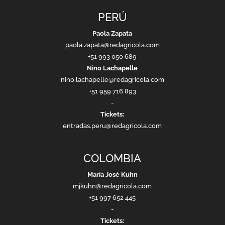
PERÚ
Paola Zapata
paola.zapata@redagricola.com
+51 993 050 689
Nino Lachapelle
nino.lachapelle@redagricola.com
+51 959 716 893
-
Tickets:
entradas.peru@redagricola.com
COLOMBIA
María José Kuhn
mjkuhn@redagricola.com
+51 997 652 445
-
Tickets: