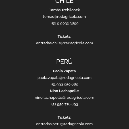
CHILE
Tomás Trebilcock
tomas@redagricola.com
+56 9 9032 3899
-
Tickets:
entradas.chile@redagricola.com
PERÚ
Paola Zapata
paola.zapata@redagricola.com
+51 993 050 689
Nino Lachapelle
nino.lachapelle@redagricola.com
+51 959 716 893
-
Tickets:
entradas.peru@redagricola.com