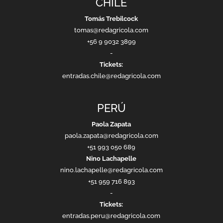
CHILE
Tomás Trebilcock
tomas@redagricola.com
+56 9 9032 3899
-
Tickets:
entradas.chile@redagricola.com
PERÚ
Paola Zapata
paola.zapata@redagricola.com
+51 993 050 689
Nino Lachapelle
nino.lachapelle@redagricola.com
+51 959 716 893
-
Tickets:
entradas.peru@redagricola.com