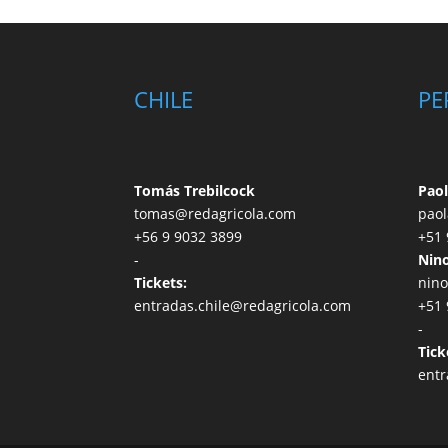
CHILE
PE
Tomás Trebilcock
Paol
tomas@redagricola.com
paol
+56 9 9032 3899
+51 
-
Nino
Tickets:
nino
entradas.chile@redagricola.com
+51 
-
Tick
entr