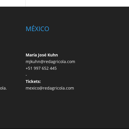
MÉXICO
María José Kuhn
mjkuhn@redagricola.com
+51 997 652 445
-
Tickets:
ola.
mexico@redagricola.com