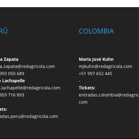
RÚ
COLOMBIA
a Zapata
María José Kuhn
a.zapata@redagricola.com
mjkuhn@redagricola.com
993 050 689
+51 997 652 445
 Lachapelle
-
.lachapelle@redagricola.com
Tickets:
959 716 893
entradas.colombia@redagric
com
ets:
adas.peru@redagricola.com