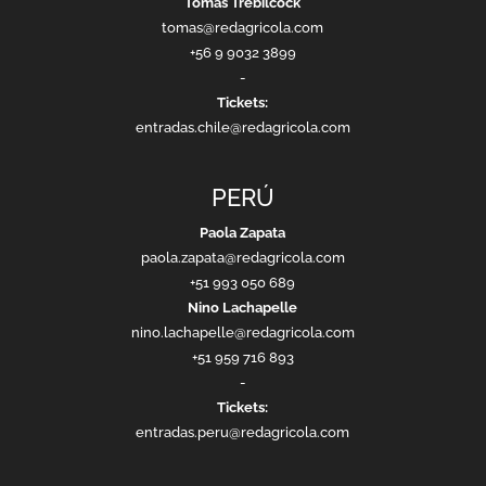
Tomás Trebilcock
tomas@redagricola.com
+56 9 9032 3899
-
Tickets:
entradas.chile@redagricola.com
PERÚ
Paola Zapata
paola.zapata@redagricola.com
+51 993 050 689
Nino Lachapelle
nino.lachapelle@redagricola.com
+51 959 716 893
-
Tickets:
entradas.peru@redagricola.com