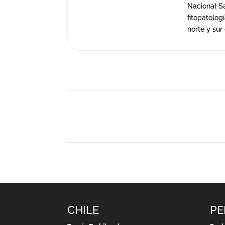
Nacional Sa
fitopatolog
norte y sur 
CHILE
PE