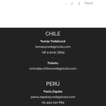
1
2
3
Next
CHILE
Tomás Trebilcock
tomas@redagricola.com
+56 9 9032 3899
-
Tickets:
entradas.chile@redagricola.com
PERÚ
Paola Zapata
paola.zapata@redagricola.com
+51 993 050 689