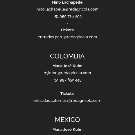
Nino Lachapelle
nino.lachapelle@redagricola.com
+51 959 716 893
-
Tickets:
entradas.peru@redagricola.com
COLOMBIA
María José Kuhn
mjkuhn@redagricola.com
+51 997 652 445
-
Tickets:
entradas.colombia@redagricola.com
MÉXICO
María José Kuhn