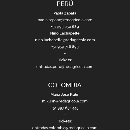
PERÚ
Paola Zapata
paola.zapata@redagricola.com
+51 993 050 689
Nino Lachapelle
nino.lachapelle@redagricola.com
+51 959 716 893
-
Tickets:
entradas.peru@redagricola.com
COLOMBIA
María José Kuhn
mjkuhn@redagricola.com
+51 997 652 445
-
Tickets:
entradas.colombia@redagricola.com