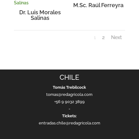
M.Sc. Raúl Ferreyra
Dr. Luis Morales
Salinas
1
2
Next
CHILE
Tomás Trebilcock
tomas@redagricola.com
+56 9 9032 3899
-
Tickets:
entradas.chile@redagricola.com