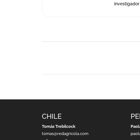
investigador
CHILE
PE
Tomás Trebilcock
Paol
tomas@redagricola.com
paol