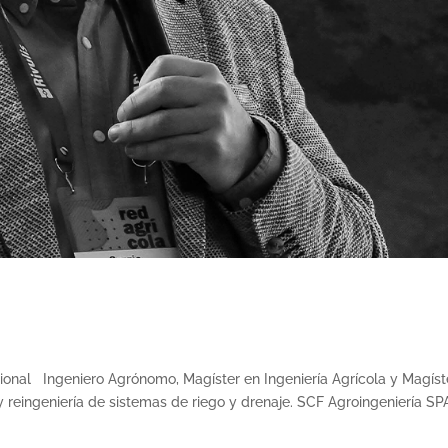
cional Ingeniero Agrónomo, Magíster en Ingeniería Agrícola y Magíst
o y reingeniería de sistemas de riego y drenaje. SCF Agroingeniería SP