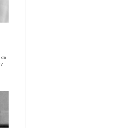
d de
 y