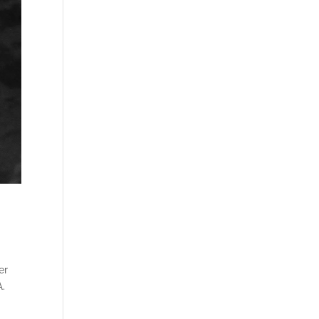
er
A.