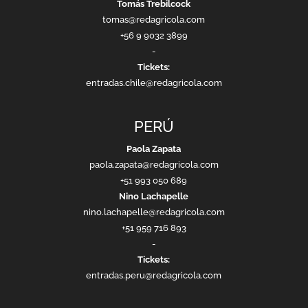
Tomás Trebilcock
tomas@redagricola.com
+56 9 9032 3899
-
Tickets:
entradas.chile@redagricola.com
PERÚ
Paola Zapata
paola.zapata@redagricola.com
+51 993 050 689
Nino Lachapelle
nino.lachapelle@redagricola.com
+51 959 716 893
-
Tickets:
entradas.peru@redagricola.com