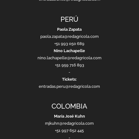
PERÚ
Paola Zapata
paola.zapata@redagricola.com
+51 993 050 689
Nino Lachapelle
nino.lachapelle@redagricola.com
+51 959 716 893
-
Tickets:
entradas.peru@redagricola.com
COLOMBIA
María José Kuhn
mjkuhn@redagricola.com
+51 997 652 445
-