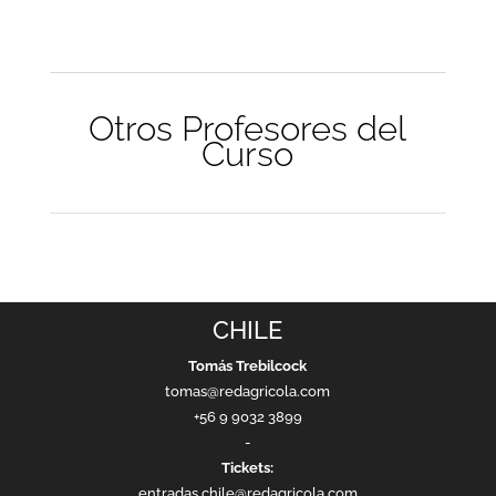
Otros Profesores del
Curso
CHILE
Tomás Trebilcock
tomas@redagricola.com
+56 9 9032 3899
-
Tickets:
entradas.chile@redagricola.com